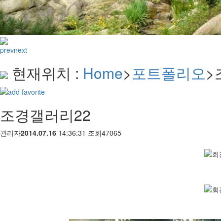
prev
next
현재위치 :
Home
>
포트폴리오
>
조경갤러리22
관리자
2014.07.16
14:36:31 조회
47065